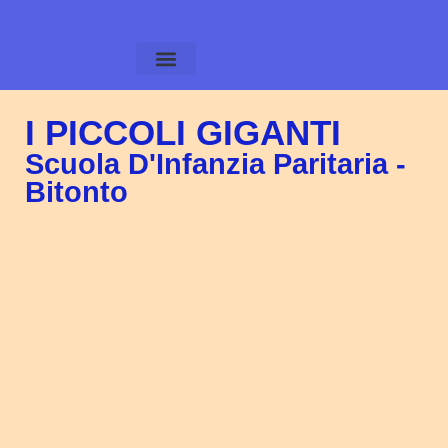
Area Personale
Area Famiglie
Amministrazione Trasparente
Calendario Scolastico
I PICCOLI GIGANTI
Scuola D'Infanzia Paritaria -
Bitonto